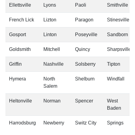
Ellettsville
Lyons
Paoli
Smithville
French Lick
Lizton
Paragon
Stinesville
Gosport
Linton
Poseyville
Sandborn
Goldsmith
Mitchell
Quincy
Sharpsville
Griffin
Nashville
Solsberry
Tipton
Hymera
North
Shelburn
Windfall
Salem
Heltonville
Norman
Spencer
West
Baden
Harrodsburg
Newberry
Switz City
Springs