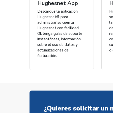
Hughesnet App
H
Descargue la aplicación
Ha
Hughesnet® para
so
administrar su cuenta
l
Hughesnet con facilidad.
d
Obtenga guías de soporte
re
instantáneas, información
co
sobre el uso de datos y
cu
actualizaciones de
o 
facturación.
¿Quieres solicitar un