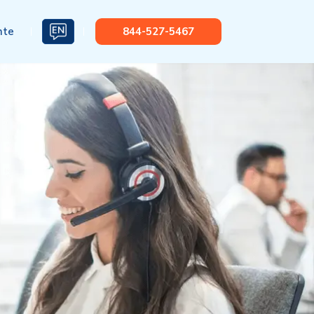
nte
844-527-5467