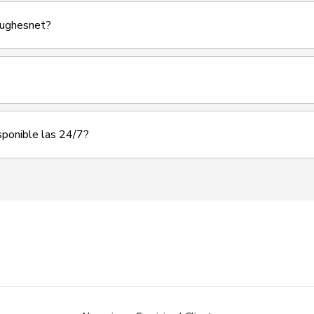
Hughesnet?
isponible las 24/7?